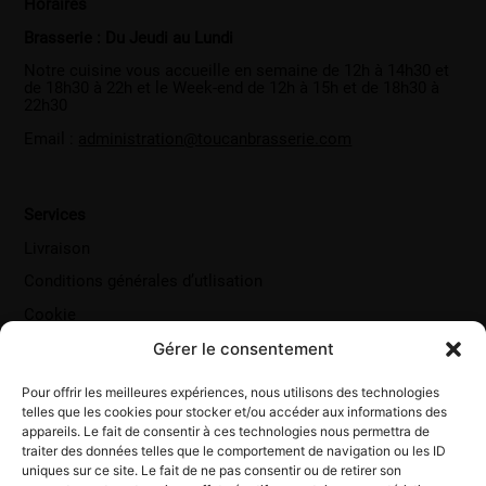
Horaires
Brasserie : Du Jeudi au Lundi
Notre cuisine vous accueille en semaine de 12h à 14h30 et
de 18h30 à 22h et le Week-end de 12h à 15h et de 18h30 à
22h30
Email :
administration@toucanbrasserie.com
Services
Livraison
Conditions générales d’utlisation
Cookie
Gérer le consentement
Pour offrir les meilleures expériences, nous utilisons des technologies
telles que les cookies pour stocker et/ou accéder aux informations des
appareils. Le fait de consentir à ces technologies nous permettra de
traiter des données telles que le comportement de navigation ou les ID
uniques sur ce site. Le fait de ne pas consentir ou de retirer son