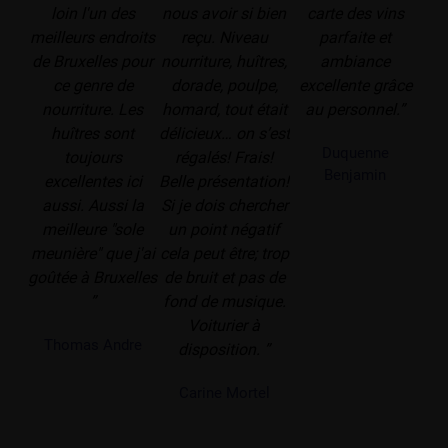
loin l'un des
nous avoir si bien
carte des vins
meilleurs endroits
reçu. Niveau
parfaite et
de Bruxelles pour
nourriture, huîtres,
ambiance
ce genre de
dorade, poulpe,
excellente grâce
nourriture. Les
homard, tout était
au personnel.”
huîtres sont
délicieux… on s’est
Duquenne
toujours
régalés! Frais!
Benjamin
excellentes ici
Belle présentation!
aussi. Aussi la
Si je dois chercher
meilleure "sole
un point négatif
meunière" que j'ai
cela peut être; trop
goûtée à Bruxelles
de bruit et pas de
”
fond de musique.
Voiturier à
Thomas Andre
disposition. ”
Carine Mortel