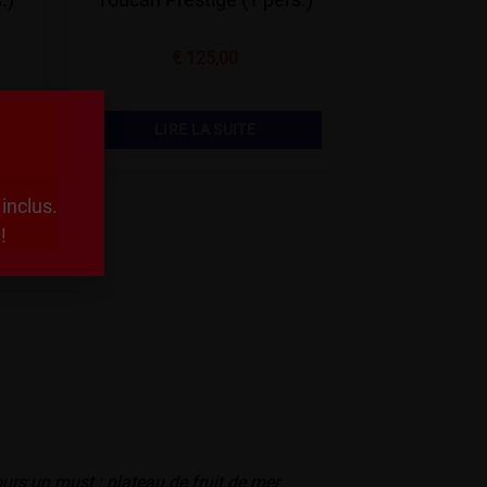
€
125,00
LIRE LA SUITE
inclus.
 !
urs un must : plateau de fruit de mer