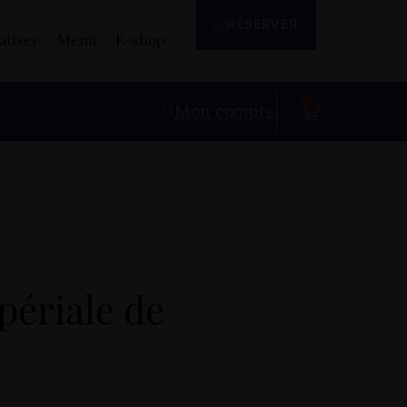
RÉSERVER
atiser
Menu
E-shop
0
Mon compte
périale de
r