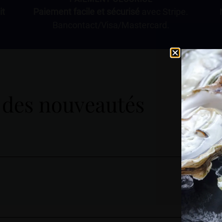
it
Paiement facile et sécurisé
avec Stripe.
Bancontact/Visa/Mastercard.
 des nouveautés