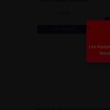
€
5,50
LIRE LA SUITE
Les équipe
Nous 
“Les fruits de mer qu'ils servent ici sont exqui