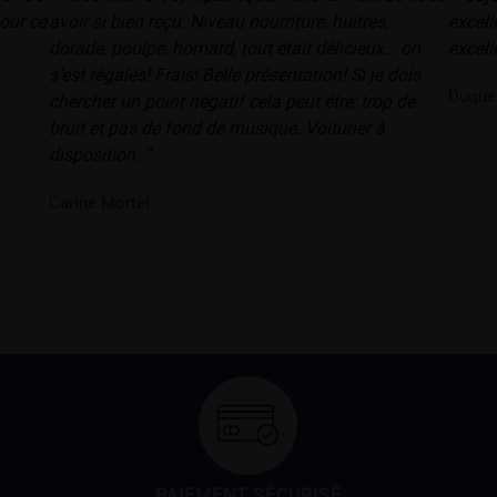
pour ce
avoir si bien reçu. Niveau nourriture, huîtres,
excell
dorade, poulpe, homard, tout était délicieux… on
excell
s’est régalés! Frais! Belle présentation! Si je dois
Duque
chercher un point négatif cela peut être; trop de
bruit et pas de fond de musique. Voiturier à
disposition. ”
Carine Mortel
PAIEMENT SÉCURISÉ