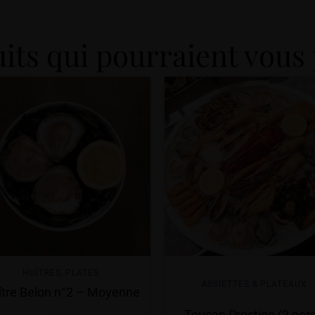
its qui pourraient vous 
HUÎTRES
,
PLATES
ASSIETTES & PLATEAUX
ître Belon n°2 – Moyenne
Toucan Prestige (2 pers