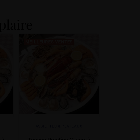
plaire
MEILLEURES VENTES
ASSIETTES & PLATEAUX
.)
Toucan Prestige (1 pers.)