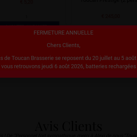
€
5,20
€
245,00
AJOUTER AU PANIER
FERMETURE ANNUELLE
LIRE LA SUITE
Chers Clients,
s de Toucan Brasserie se reposent du 20 juillet au 5 août 
vous retrouvons jeudi 6 août 2026, batteries rechargées
Avis Clients
s ! De
“Personnel fort sympathique, merci à Alexi de nous
“Toujo