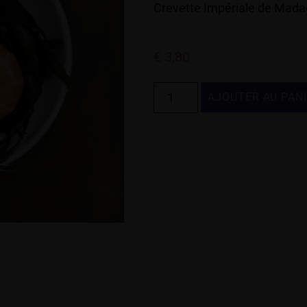
Crevette Impériale de Madag
€
3,80
AJOUTER AU PAN