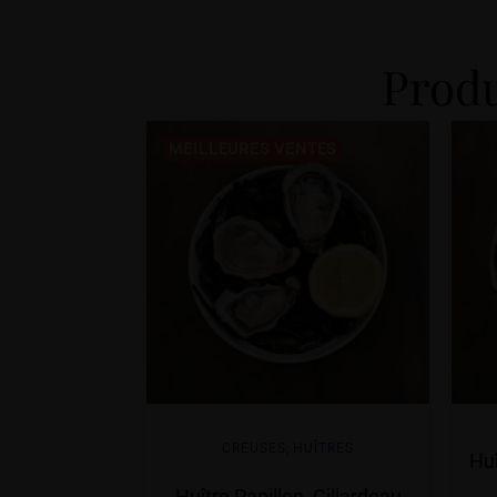
Produ
MEILLEURES VENTES
CREUSES
,
HUÎTRES
Hu
Huître Papillon, Gillardeau