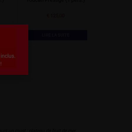
€
125,00
LIRE LA SUITE
inclus.
 !
urs un must : plateau de fruit de mer