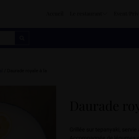
Accueil
Le restaurant
Event/Priv
al
/ Daurade royale à la
Daurade roy
Grillée sur tepanyaki, servie 
Accompagnée de légumes de s