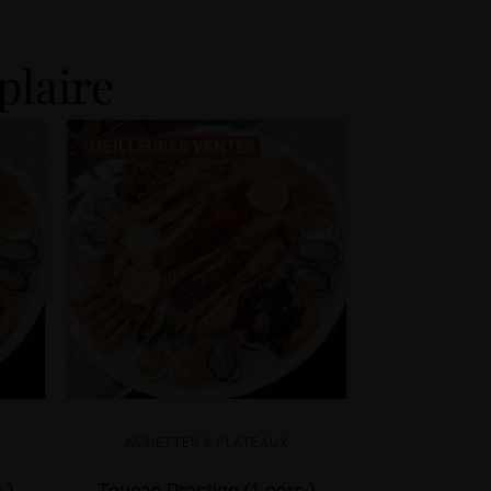
plaire
MEILLEURES VENTES
ASSIETTES & PLATEAUX
.)
Toucan Prestige (1 pers.)