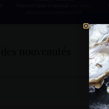
it
Paiement facile et sécurisé
avec Stripe.
Bancontact/Visa/Mastercard.
 des nouveautés