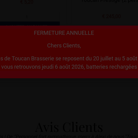
€
5,20
€
245,00
AJOUTER AU PANIER
FERMETURE ANNUELLE
LIRE LA SUITE
Chers Clients,
s de Toucan Brasserie se reposent du 20 juillet au 5 août 
vous retrouvons jeudi 6 août 2026, batteries rechargées
Avis Clients
s ! De
“Personnel fort sympathique, merci à Alexi de nous
“Toujo