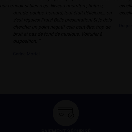
pour ce
avoir si bien reçu. Niveau nourriture, huîtres,
excell
dorade, poulpe, homard, tout était délicieux… on
excell
s’est régalés! Frais! Belle présentation! Si je dois
Duque
chercher un point négatif cela peut être; trop de
bruit et pas de fond de musique. Voiturier à
disposition. ”
Carine Mortel
PAIEMENT SÉCURISÉ