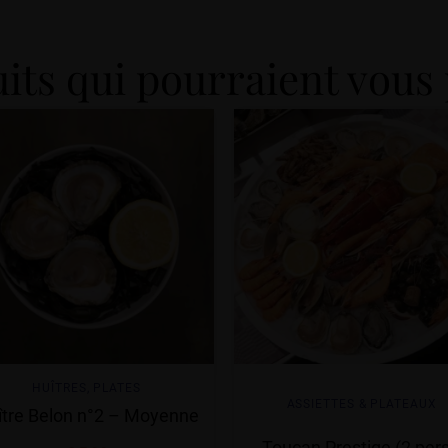
its qui pourraient vous 
HUÎTRES
,
PLATES
ASSIETTES & PLATEAUX
ître Belon n°2 – Moyenne
Toucan Prestige (2 pers