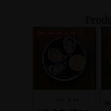
Produ
MEILLEURES VENTES
CREUSES
,
HUÎTRES
Hu
Huître Papillon, Gillardeau