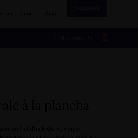
RÉSERVER
atiser
Menu
E-shop
0
Mon compte
ale à la plancha
avec un filet d’huile d’olive vierge.
aison cuits vapeur, le plat « healthy »