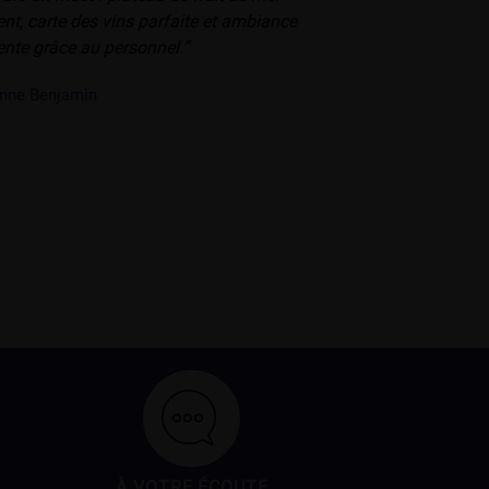
ent, carte des vins parfaite et ambiance
ente grâce au personnel.”
nne Benjamin
À VOTRE ÉCOUTE