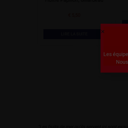
€
5,50
LIRE LA SUITE
Les équipe
Nous 
“Les fruits de mer qu'ils servent ici sont exqui