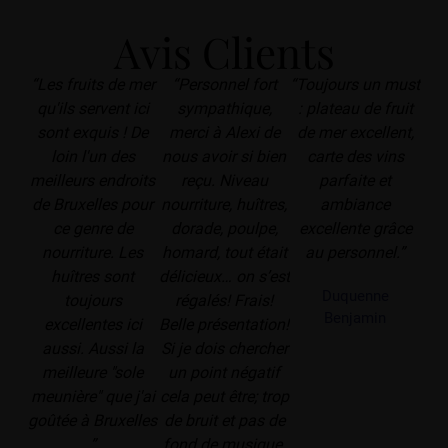
Avis Clients
“Les fruits de mer
“Personnel fort
“Toujours un must
qu'ils servent ici
sympathique,
: plateau de fruit
sont exquis ! De
merci à Alexi de
de mer excellent,
loin l'un des
nous avoir si bien
carte des vins
meilleurs endroits
reçu. Niveau
parfaite et
de Bruxelles pour
nourriture, huîtres,
ambiance
ce genre de
dorade, poulpe,
excellente grâce
nourriture. Les
homard, tout était
au personnel.”
huîtres sont
délicieux… on s’est
Duquenne
toujours
régalés! Frais!
Benjamin
excellentes ici
Belle présentation!
aussi. Aussi la
Si je dois chercher
meilleure "sole
un point négatif
meunière" que j'ai
cela peut être; trop
goûtée à Bruxelles
de bruit et pas de
”
fond de musique.