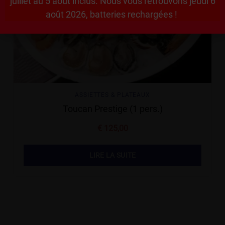
juillet au 5 août inclus. Nous vous retrouvons jeudi 6
août 2026, batteries rechargées !
ASSIETTES & PLATEAUX
Toucan Prestige (1 pers.)
€
125,00
LIRE LA SUITE