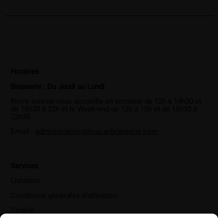
Horaires
Brasserie : Du Jeudi au Lundi
Notre cuisine vous accueille en semaine de 12h à 14h30 et
de 18h30 à 22h et le Week-end de 12h à 15h et de 18h30 à
22h30
Email :
administration@toucanbrasserie.com
Services
Livraison
Conditions générales d’utlisation
Cookie